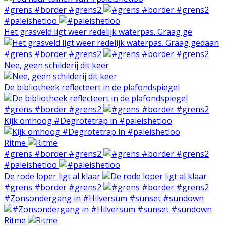
#grens #border #grens2
#paleishetloo
Het grasveld ligt weer redelijk waterpas. Graag ge
#grens #border #grens2
Nee, geen schilderij dit keer
De bibliotheek reflecteert in de plafondspiegel
#grens #border #grens2
Kijk omhoog #Degrotetrap in #paleishetloo
Ritme
#grens #border #grens2
#paleishetloo
De rode loper ligt al klaar
#grens #border #grens2
#Zonsondergang in #Hilversum #sunset #sundown
Ritme