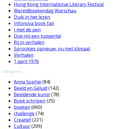
Hong Kong International Literary Festival
Wereldboekendag Warschau
Duik in het lezen
Infonova book fair
I met de pen
Doe mij een toppertje
Rij in verhalen
Sprookjes opnieuw, nu met klimaat
Verhalen
1 april 1976
Categories
Anna Sophie
(84)
Beeld en Geluid
(142)
Beeldende kunst
(78)
Boek schrijven
(25)
boeken
(660)
challenge
(74)
Creatief
(221)
Cultuur
(209)